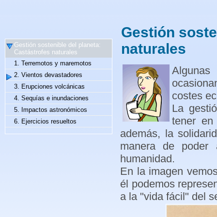
Gestión soste
naturales
Gestión sostenible del planeta:
Castástrofes naturales
1. Terremotos y maremotos
Algunas
2. Vientos devastadores
ocasiona
3. Erupciones volcánicas
costes e
4. Sequías e inundaciones
La gesti
5. Impactos astronómicos
tener en
6. Ejercicios resueltos
además, la solidar
manera de poder a
humanidad.
En la imagen vemos
él podemos represent
a la "vida fácil" del