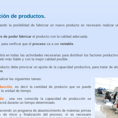
ción de productos.
do la posibilidad de fabricrar un nuevo producto es necesario realizar u
s de poder fabricar
el producto con la calidad adecuada.
 para verificar que el
proceso
va a ser
rentable
.
tirá en todas las actividades necesarias para distribuir los factores producti
do más fiable y con la mejor calidad posible.
ducto debe provocar un ajuste de la capacidad productiva, para tratar de a
os
.
lizar las siguientes tareas:
ducción
, es decir la cantidad de producto que se puede
n la unidad de tiempo.
ión
, una vez conocida la capacidad de producción se
ucirá durante un tiempo determinado.
leciendo un programa de abastecimiento de materias primas
s de inicio y finalización del proceso, si es necesario