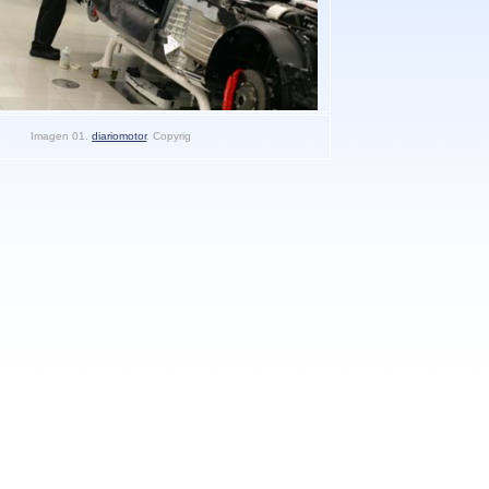
Imagen 01.
diariomotor
. Copyrig