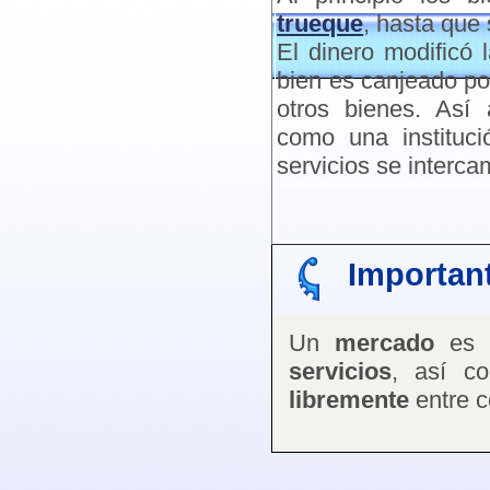
trueque
, hasta que 
El dinero modificó 
bien es canjeado por
otros bienes. Así
como una instituci
servicios se interca
Importan
Un
mercado
es 
servicios
, así c
libremente
entre 