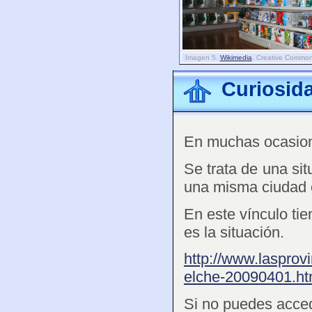
Imagen 5.
Wikimedia
. Creative Common
Curiosid
En muchas ocasione
Se trata de una si
una misma ciudad 
En este vínculo tie
es la situación.
http://www.lasprov
elche-20090401.ht
Si no puedes acced