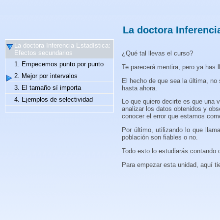
La doctora Inferenci
La doctora Inferencia Estadística:
Efectos secundarios
¿Qué tal llevas el curso?
1. Empecemos punto por punto
Te parecerá mentira, pero ya has l
2. Mejor por intervalos
El hecho de que sea la última, no
3. El tamaño sí importa
hasta ahora.
4. Ejemplos de selectividad
Lo que quiero decirte es que una v
analizar los datos obtenidos y ob
conocer el error que estamos co
Por último, utilizando lo que lla
población son fiables o no.
Todo esto lo estudiarás contando c
Para empezar esta unidad, aquí ti