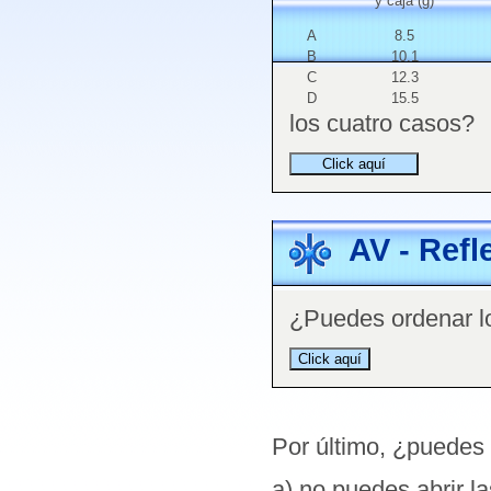
y caja (g)
A
8.5
B
10.1
C
12.3
D
15.5
los cuatro casos?
AV - Refl
¿Puedes ordenar l
Por último, ¿puedes 
a) no puedes abrir l