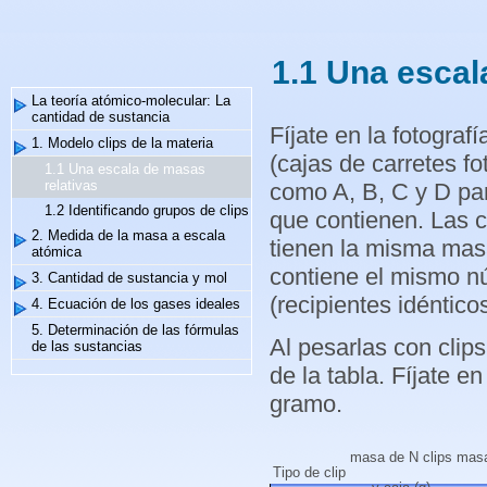
1.1 Una escal
La teoría atómico-molecular: La
cantidad de sustancia
Fíjate en la fotograf
1. Modelo clips de la materia
(cajas de carretes fo
1.1 Una escala de masas
relativas
como A, B, C y D para
1.2 Identificando grupos de clips
que contienen. Las c
2. Medida de la masa a escala
tienen la misma masa
atómica
contiene el mismo n
3. Cantidad de sustancia y mol
(recipientes idénticos
4. Ecuación de los gases ideales
5. Determinación de las fórmulas
Al pesarlas con clips
de las sustancias
de la tabla. Fíjate e
gramo.
masa de N clips
masa
Tipo de clip