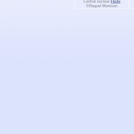
Central nuclear
Flickr
,
©Raquel Morrison