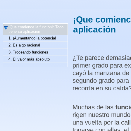
¡Que comience
aplicación
¡Que comience la función!: Todo
tiene su aplicación
1. ¡Aumentando la potencia!
2. Es algo racional
3. Troceando funciones
¿Te parece demasiad
4. El valor más absoluto
primer grado para ex
cayó la manzana de
segundo grado para 
recorría en su caída
Muchas de las
func
rigen nuestro mundo 
una vuelta por la cal
toparse con ellas: el