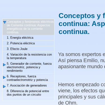
Conceptos y f
continua: Asp
Conceptos y fenómenos eléctricos
de Corriente continua: Aspectos
energéticos de la corriente
continua.
continua.
1. Energía eléctrica
2. Potencia eléctrica
3. Efecto Joule
Ya somos expertos e
4. Variación de la resistencia con
la temperatura
Así piensa Emilio, n
5. Generador de corriente, fuerza
apasionante mundo d
electromotriz, potencia y
rendimiento
6. Receptores, fuerza
contraelectromotriz y potencia
Hemos empezado cono
7. Asociación de generadores
viene, los efectos qu
8. Diferencia de potencial entre
dos puntos de un circuito
principales y sus cá
de Ohm.