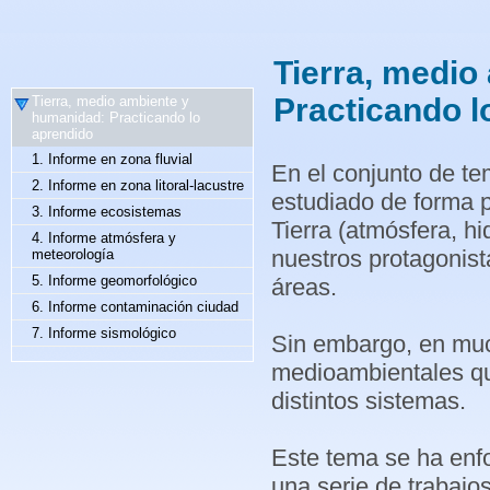
Tierra, medio
Practicando l
Tierra, medio ambiente y
humanidad: Practicando lo
aprendido
1. Informe en zona fluvial
En el conjunto de te
2. Informe en zona litoral-lacustre
estudiado de forma 
3. Informe ecosistemas
Tierra (atmósfera, hi
4. Informe atmósfera y
nuestros protagonist
meteorología
5. Informe geomorfológico
áreas.
6. Informe contaminación ciudad
7. Informe sismológico
Sin embargo, en mu
medioambientales qu
distintos sistemas.
Este tema se ha enfo
una serie de trabajo